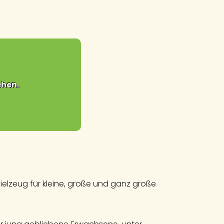
Montag bis Freitag von 10:00 - 18:00 Uhr
Samstag von 10:00 Uhr - 16:00 Uhr / 18:00 Uhr
Wir freuen uns auf Euren Besuch
ehen.
elzeug für kleine, große und ganz große