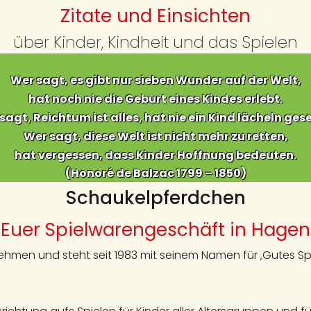
Zitate und Einsichten
Folge uns
über Kinder, Kindheit und das Spielen
Wer sagt, es gibt nur sieben Wunder auf der Welt,
hat noch nie die Geburt eines Kindes erlebt.
sagt, Reichtum ist alles, hat nie ein Kind lächeln ges
Wer sagt, diese Welt ist nicht mehr zu retten,
hat vergessen, dass Kinder Hoffnung bedeuten.
(Honoré de Balzac 1799 – 1850)
Schaukelpferdchen
Euer Spielwarengeschäft in Hagen
hmen und steht seit 1983 mit seinem Namen für ‚Gutes Spi